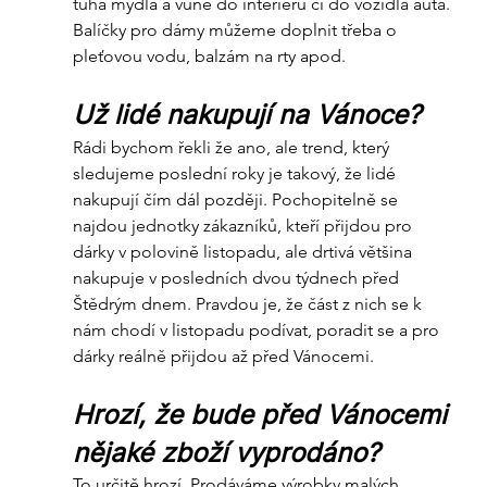
tuhá mýdla a vůně do interiéru či do vozidla auta. 
Balíčky pro dámy můžeme doplnit třeba o 
pleťovou vodu, balzám na rty apod.
Už lidé nakupují na Vánoce?
Rádi bychom řekli že ano, ale trend, který 
sledujeme poslední roky je takový, že lidé 
nakupují čím dál později. Pochopitelně se 
najdou jednotky zákazníků, kteří přijdou pro 
dárky v polovině listopadu, ale drtivá většina 
nakupuje v posledních dvou týdnech před 
Štědrým dnem. Pravdou je, že část z nich se k 
nám chodí v listopadu podívat, poradit se a pro 
dárky reálně přijdou až před Vánocemi.
Hrozí, že bude před Vánocemi 
nějaké zboží vyprodáno?
To určitě hrozí. Prodáváme výrobky malých 