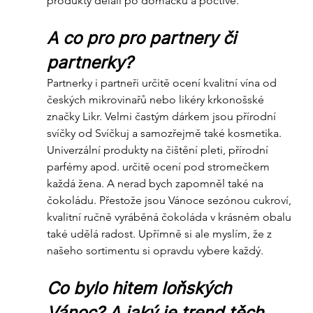
produkty dělali po domácku a poctivě.
A co pro pro partnery či 
partnerky? 
Partnerky i partneři určitě ocení kvalitní vína od 
českých mikrovinařů nebo likéry krkonošské 
značky Likr. Velmi častým dárkem jsou přírodní 
svíčky od Svíčkuj a samozřejmě také kosmetika. 
Univerzální produkty na čištění pleti, přírodní 
parfémy apod. určitě ocení pod stromečkem 
každá žena. A nerad bych zapomněl také na 
čokoládu. Přestože jsou Vánoce sezónou cukroví, 
kvalitní ručně vyráběná čokoláda v krásném obalu 
také udělá radost. Upřímně si ale myslím, že z 
našeho sortimentu si opravdu vybere každý.
Co bylo hitem loňských 
Vánoc? A jaký je trend těch 