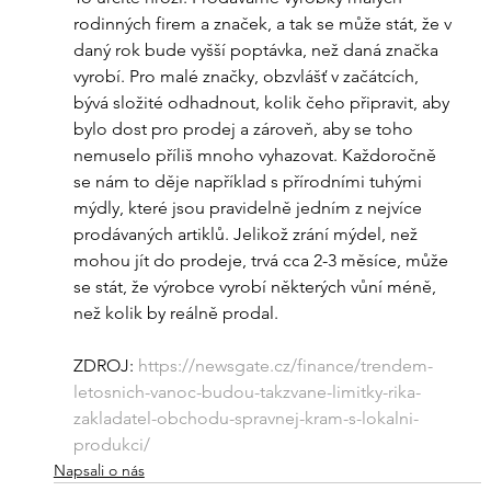
rodinných firem a značek, a tak se může stát, že v 
daný rok bude vyšší poptávka, než daná značka 
vyrobí. Pro malé značky, obzvlášť v začátcích, 
bývá složité odhadnout, kolik čeho připravit, aby 
bylo dost pro prodej a zároveň, aby se toho 
nemuselo příliš mnoho vyhazovat. Každoročně 
se nám to děje například s přírodními tuhými 
mýdly, které jsou pravidelně jedním z nejvíce 
prodávaných artiklů. Jelikož zrání mýdel, než 
mohou jít do prodeje, trvá cca 2-3 měsíce, může 
se stát, že výrobce vyrobí některých vůní méně, 
než kolik by reálně prodal.
ZDROJ: 
https://newsgate.cz/finance/trendem-
letosnich-vanoc-budou-takzvane-limitky-rika-
zakladatel-obchodu-spravnej-kram-s-lokalni-
produkci/
Napsali o nás