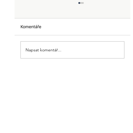
Komentáře
Napsat komentář...
Tina doporučuje Kapří paštiku