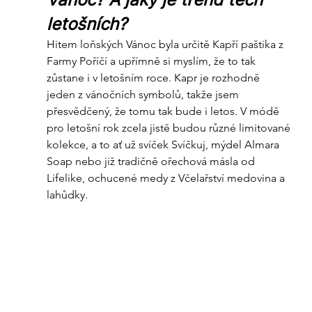
letošních? 
Hitem loňských Vánoc byla určitě Kapří paštika z 
Farmy Poříčí a upřímně si myslím, že to tak 
zůstane i v letošním roce. Kapr je rozhodně 
jeden z vánočních symbolů, takže jsem 
přesvědčený, že tomu tak bude i letos. V módě 
pro letošní rok zcela jistě budou různé limitované 
kolekce, a to ať už svíček Svíčkuj, mýdel Almara 
Soap nebo již tradičně ořechová másla od 
Lifelike, ochucené medy z Včelařství medovina a 
lahůdky.