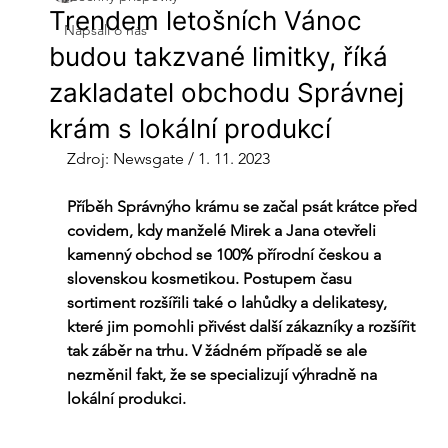
Trendem letošních Vánoc
Napsali o nás
budou takzvané limitky, říká
zakladatel obchodu Správnej
krám s lokální produkcí
Zdroj: Newsgate / 1. 11. 2023
Příběh Správnýho krámu se začal psát krátce před 
covidem, kdy manželé Mirek a Jana otevřeli 
kamenný obchod se 100% přírodní českou a 
slovenskou kosmetikou. Postupem času 
sortiment rozšířili také o lahůdky a delikatesy, 
které jim pomohli přivést další zákazníky a rozšířit 
tak záběr na trhu. V žádném případě se ale 
nezměnil fakt, že se specializují výhradně na 
lokální produkci.