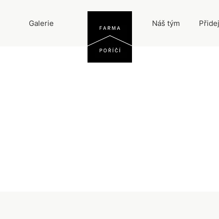
Galerie
Náš tým
Přide