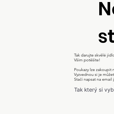
N
s
Tak darujte skvělé jíd
Vším potěšíte!
Poukazy lze zakoupit
Vyzvednou si je může
Stačí napsat na email
Tak který si vy