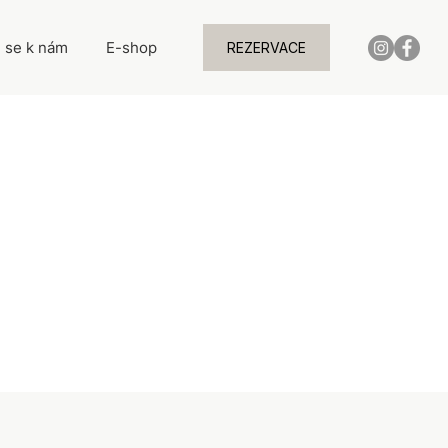
j se k nám
E-shop
REZERVACE