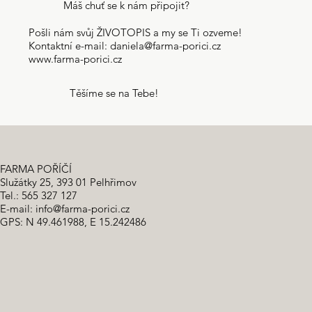
Máš chuť se k nám připojit?
Pošli nám svůj ŽIVOTOPIS a my se Ti ozveme!
Kontaktní e-mail:
daniela@farma-porici.cz
www.farma-porici.cz
Těšíme se na Tebe!
FARMA POŘÍČÍ
Služátky 25, 393 01 Pelhřimov
Tel.: 565 327 127
E-mail:
info@farma-porici.cz
GPS: N 49.461988, E 15.242486