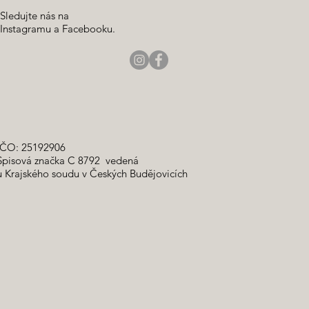
Sledujte nás na
Instagramu a Facebooku.
IČO: 25192906
Spisová značka C 8792 vedená
u Krajského soudu v Českých Budějovicích