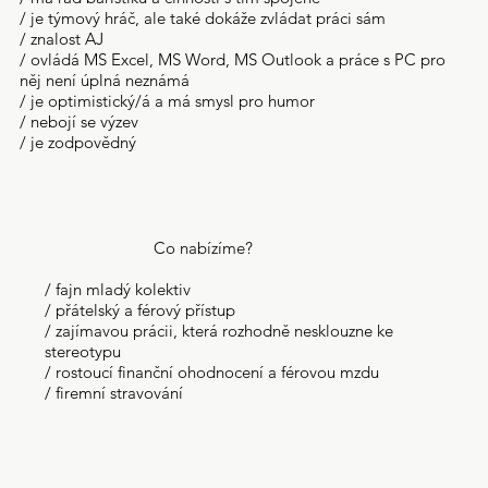
/ je týmový hráč, ale také dokáže zvládat práci sám
/ znalost AJ
/ ovládá MS Excel, MS Word, MS Outlook a práce s PC pro
něj není úplná neznámá
/ je optimistický/á a má smysl pro humor
/ nebojí se výzev
/ je zodpovědný
Co nabízíme?
/ fajn mladý kolektiv
/ přátelský a férový přístup
/ zajímavou prácii, která rozhodně nesklouzne ke
stereotypu
/ rostoucí finanční ohodnocení a férovou mzdu
/ firemní stravování