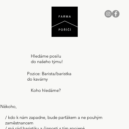
Hledáme posilu
do našeho týmu!
Pozice: Barista/baristka
do kavárny
Koho hledáme?
Někoho,
/ kdo k nám zapadne, bude parťákem a ne pouhým
zaměstnancem
/ má rád baristiku a činnosti s tím spojené