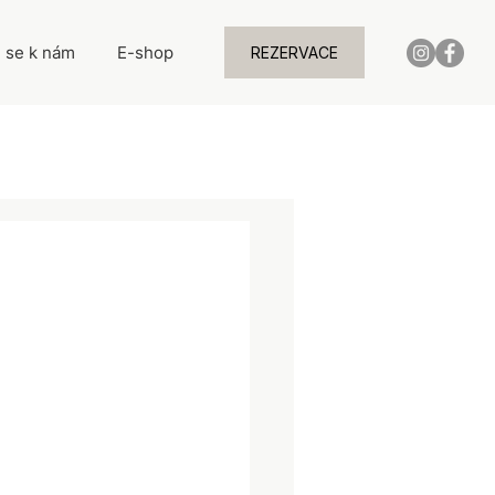
j se k nám
E-shop
REZERVACE